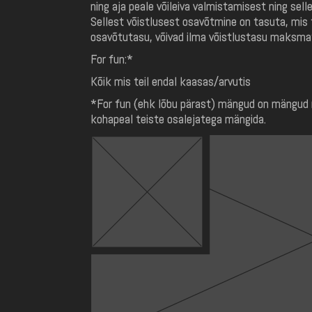
ning aja peale võileiva valmistamisest ning sell
Sellest võistlusest osavõtmine on tasuta, mis
osavõtutasu, võivad ilma võistlustasu maksma
For fun:*
Kõik mis teil endal kaasas/arvutis
*For fun (ehk lõbu pärast) mängud on mängud mil
kohapeal teiste osalejatega mängida.