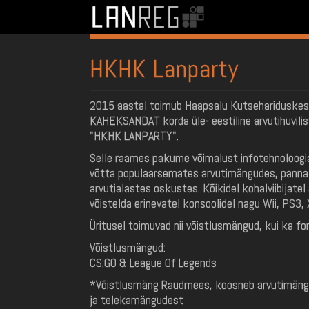
HKHK Lanparty
2015 aastal toimub Haapsalu Kutsehariduske
KAHEKSANDAT korda üle- eestiline arvutihuvili
"HKHK LANPARTY".
Selle raames pakume võimalust infotehnoloogi
võtta populaarsemates arvutimängudes, panna 
arvutialastes oskustes. Kõikidel kohalviibijate
võistelda erinevatel konsoolidel nagu Wii, PS3, 
Üritusel toimuvad nii võistlusmängud, kui ka fo
Võistlusmängud:
CS:GO & League Of Legends
*Võistlusmäng Raudmees, koosneb arvutimäng
ja telekamängudest